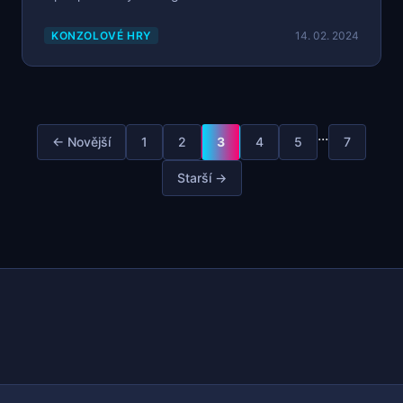
KONZOLOVÉ HRY
14. 02. 2024
...
← Novější
1
2
3
4
5
7
Starší →