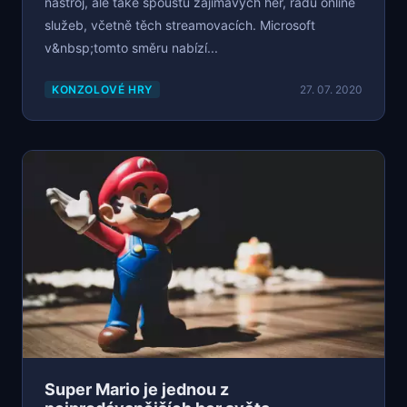
nástroj, ale také spoustu zajímavých her, řadu online
služeb, včetně těch streamovacích. Microsoft
v&nbsp;tomto směru nabízí...
KONZOLOVÉ HRY
27. 07. 2020
Super Mario je jednou z