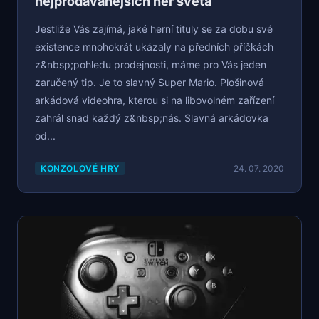
nejprodávanějších her světa
Jestliže Vás zajímá, jaké herní tituly se za dobu své
existence mnohokrát ukázaly na předních příčkách
z&nbsp;pohledu prodejnosti, máme pro Vás jeden
zaručený tip. Je to slavný Super Mario. Plošinová
arkádová videohra, kterou si na libovolném zařízení
zahrál snad každý z&nbsp;nás. Slavná arkádovka
od...
KONZOLOVÉ HRY
24. 07. 2020