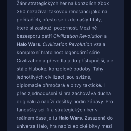
Žánr strategických her na konzolích Xbox
360 nezažíval takovou renesanci jako na
počítačích, přesto se i zde našly tituly,
které si zaslouží pozornost. Mezi ně
bezesporu patří
Civilization Revolution
a
Halo Wars
.
Civilization Revolution
vzala
komplexní hratelnost legendární série
Civilization a převedla ji do přístupnější, ale
stále hluboké, konzolové podoby. Tahy
jednotlivých civilizací jsou svižné,
diplomacie přímočará a bitvy taktické. I
přes zjednodušení si hra zachovává ducha
originálu a nabízí desítky hodin zábavy. Pro
fanoušky sci-fi a strategických her v
reálném čase je tu
Halo Wars
. Zasazená do
univerza Halo, hra nabízí epické bitvy mezi