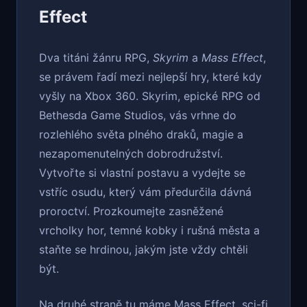
Effect
Dva titáni žánru RPG,
Skyrim
a
Mass Effect
,
se právem řadí mezi nejlepší hry, které kdy
vyšly na Xbox 360. Skyrim, epické RPG od
Bethesda Game Studios, vás vrhne do
rozlehlého světa plného draků, magie a
nezapomenutelných dobrodružství.
Vytvořte si vlastní postavu a vydejte se
vstříc osudu, který vám předurčila dávná
proroctví. Prozkoumejte zasněžené
vrcholky hor, temné kobky i rušná města a
staňte se hrdinou, jakým jste vždy chtěli
být.
Na druhé straně tu máme Mass Effect, sci-fi