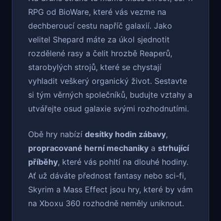
RPG od BioWare, které vás vezme na
dechberoucí cestu napříč galaxií. Jako
velitel Shepard máte za úkol sjednotit
rozdělené rasy a čelit hrozbě Reaperů,
starobylých strojů, které se chystají
vyhladit veškerý organický život. Sestavte
si tým věrných společníků, budujte vztahy a
utvářejte osud galaxie svými rozhodnutími.
Obě hry nabízí
desítky hodin zábavy
,
propracované herní mechaniky
a
strhující
příběhy
, které vás pohltí na dlouhé hodiny.
Ať už dáváte přednost fantasy nebo sci-fi,
Skyrim a Mass Effect jsou hry, které by vám
na Xboxu 360 rozhodně neměly uniknout.