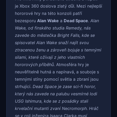
je Xbox 360 doslova zlatý důl. Mezi nejlepší
hororové hry na této konzoli patří
bezesporu
Alan Wake
a
Dead Space
.
Alan
Wake, od finského studia Remedy, nás
zavede do městečka Bright Falls, kde se
spisovatel Alan Wake snaží najít svou
ztracenou ženu a zároveň bojuje s temnými
silami, které ožívají z jeho vlastních
hororových příběhů.
Atmosféra hry je
neuvěřitelně hutná a napínavá, a souboje s
temnými stíny pomocí světla a zbraní jsou
strhující.
Dead Space je zase sci-fi horor,
který nás zavede na palubu vesmírné lodi
USG Ishimura, kde se z posádky stali
krvelační mutanti zvaní Necromorph. Hráč
se v roli inženýra Isaaca Clarka musí