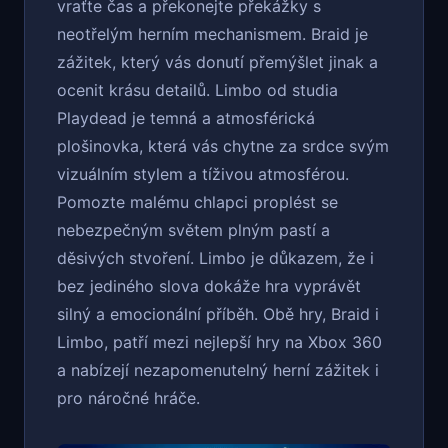
vraťte čas a překonejte překážky s
neotřelým herním mechanismem. Braid je
zážitek, který vás donutí přemýšlet jinak a
ocenit krásu detailů. Limbo od studia
Playdead je temná a atmosférická
plošinovka, která vás chytne za srdce svým
vizuálním stylem a tíživou atmosférou.
Pomozte malému chlapci proplést se
nebezpečným světem plným pastí a
děsivých stvoření. Limbo je důkazem, že i
bez jediného slova dokáže hra vyprávět
silný a emocionální příběh. Obě hry, Braid i
Limbo, patří mezi nejlepší hry na Xbox 360
a nabízejí nezapomenutelný herní zážitek i
pro náročné hráče.