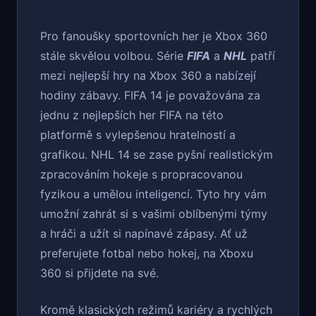
Pro fanoušky sportovních her je Xbox 360
stále skvělou volbou. Série
FIFA
a
NHL
patří
mezi nejlepší hry na Xbox 360 a nabízejí
hodiny zábavy. FIFA 14 je považována za
jednu z nejlepších her FIFA na této
platformě s vylepšenou hratelností a
grafikou. NHL 14 se zase pyšní realistickým
zpracováním hokeje s propracovanou
fyzikou a umělou inteligencí. Tyto hry vám
umožní zahrát si s vašimi oblíbenými týmy
a hráči a užít si napínavé zápasy. Ať už
preferujete fotbal nebo hokej, na Xboxu
360 si přijdete na své.
Kromě klasických režimů kariéry a rychlých