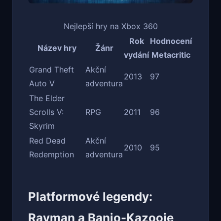
Nejlepší hry na Xbox 360
Rok
Hodnocení
Název hry
Žánr
vydání
Metacritic
Grand Theft
Akční
2013
97
Auto V
adventura
The Elder
Scrolls V:
RPG
2011
96
Skyrim
Red Dead
Akční
2010
95
Redemption
adventura
Platformové legendy:
Rayman a Banjo-Kazooie