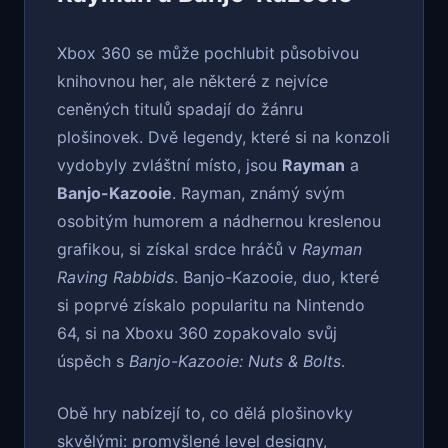
Xbox 360 se může pochlubit působivou
knihovnou her, ale některé z nejvíce
ceněných titulů spadají do žánru
plošinovek. Dvě legendy, které si na konzoli
vydobyly zvláštní místo, jsou
Rayman
a
Banjo-Kazooie
. Rayman, známý svým
osobitým humorem a nádhernou kreslenou
grafikou, si získal srdce hráčů v
Rayman
Raving Rabbids
. Banjo-Kazooie, duo, které
si poprvé získalo popularitu na Nintendo
64, si na Xboxu 360 zopakovalo svůj
úspěch s
Banjo-Kazooie: Nuts & Bolts
.
Obě hry nabízejí to, co dělá plošinovky
skvělými: promyšlené level designy,