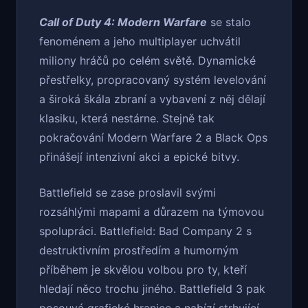
Call of Duty 4: Modern Warfare
se stalo
fenoménem a jeho multiplayer uchvátil
miliony hráčů po celém světě. Dynamické
přestřelky, propracovaný systém levelování
a široká škála zbraní a vybavení z něj dělají
klasiku, která nestárne. Stejně tak
pokračování Modern Warfare 2 a Black Ops
přinášejí intenzivní akci a epické bitvy.
Battlefield se zase proslavil svými
rozsáhlými mapami a důrazem na týmovou
spolupráci. Battlefield: Bad Company 2 s
destruktivním prostředím a humorným
příběhem je skvělou volbou pro ty, kteří
hledají něco trochu jiného. Battlefield 3 pak
posouvá grafické hranice a nabízí strhující