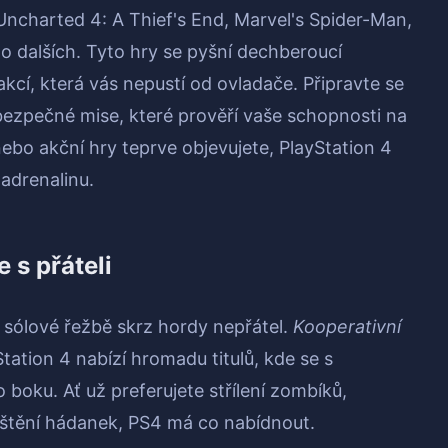
ncharted 4: A Thief's End, Marvel's Spider-Man,
dalších. Tyto hry se pyšní dechberoucí
kcí, která vás nepustí od ovladače. Připravte se
bezpečné mise, které prověří vaše schopnosti na
nebo akční hry teprve objevujete, PlayStation 4
adrenalinu.
e s přáteli
 sólové řežbě skrz hordy nepřátel.
Kooperativní
tation 4 nabízí hromadu titulů, kde se s
boku. Ať už preferujete střílení zombíků,
uštění hádanek, PS4 má co nabídnout.