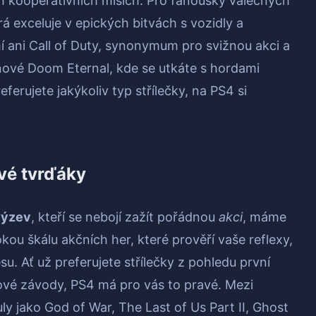
ooperativních misích. Pro fanoušky válečných
erá exceluje v epických bitvách s vozidly a
 ani Call of Duty, synonymum pro svižnou akci a
inové Doom Eternal, kde se utkáte s hordami
ferujete jakýkoliv typ střílečky, na PS4 si
vé tvrďáky
výzev
, kteří se nebojí zažít pořádnou
akci
, máme
kou škálu akčních her, které prověří vaše reflexy,
su. Ať už preferujete střílečky z pohledu první
ové závody, PS4 má pro vás to pravé. Mezi
tuly jako God of War, The Last of Us Part II, Ghost