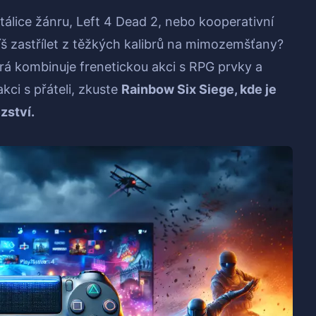
tálice žánru, Left 4 Dead 2, nebo kooperativní
píš zastřílet z těžkých kalibrů na mimozemšťany?
rá kombinuje frenetickou akci s RPG prvky a
kci s přáteli, zkuste
Rainbow Six Siege, kde je
zství.