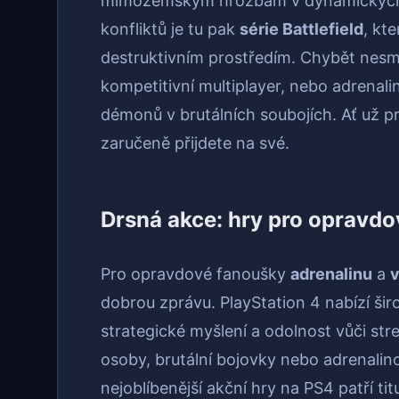
mimozemským hrozbám v dynamických k
konfliktů je tu pak
série Battlefield
, kt
destruktivním prostředím. Chybět nesmí
kompetitivní multiplayer, nebo adrenal
démonů v brutálních soubojích. Ať už pre
zaručeně přijdete na své.
Drsná akce: hry pro opravdo
Pro opravdové fanoušky
adrenalinu
a
dobrou zprávu. PlayStation 4 nabízí širo
strategické myšlení a odolnost vůči stre
osoby, brutální bojovky nebo adrenalin
nejoblíbenější akční hry na PS4 patří ti