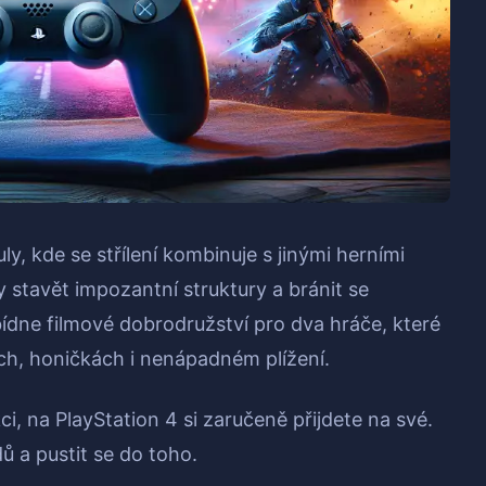
ly, kde se střílení kombinuje s jinými herními
stavět impozantní struktury a bránit se
dne filmové dobrodružství pro dva hráče, které
ách, honičkách i nenápadném plížení.
ci, na PlayStation 4 si zaručeně přijdete na své.
ů a pustit se do toho.