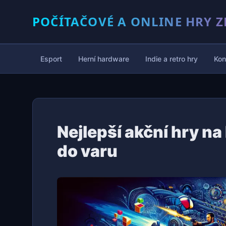
POČÍTAČOVÉ A ONLINE HRY Z
Esport
Herní hardware
Indie a retro hry
Kon
Nejlepší akční hry na
do varu