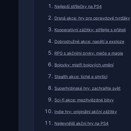
Nejlepší střílečky na PS4
Drsná akce: hry pro opravdové tvrďáky
Kooperativní zážitky: střílejte s přáteli
Dobrodružné akce: napětí a exploze
RPG s akčními prvky: meče a magie
Bojovky: mistři bojových umění
Stealth akce: tiché a smrtící
Superhrdinské hry: zachraňte svět
Sci-fi akce: mezihvězdné bitvy
Indie hry: originální akční zážitky
Nejlevnější akční hry na PS4