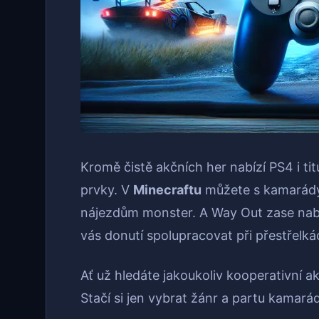
Kromě čistě akčních her nabízí PS4 i titu
prvky. V
Minecraftu
můžete s kamarády 
nájezdům monster. A Way Out zase nabí
vás donutí spolupracovat při přestřelk
Ať už hledáte jakoukoliv kooperativní ak
Stačí si jen vybrat žánr a partu kamarád