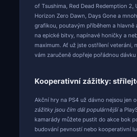
of Tsushima, Red Dead Redemption 2, U
Horizon Zero Dawn, Days Gone a mnoho 
grafikou, poutavým příběhem a hlavně a
na epické bitvy, napínavé honičky a ne
maximum. Ať už jste ostřílení veteráni, 
vám zaručeně dopřeje pořádnou dávku 
Kooperativní zážitky: střílejt
Akční hry na PS4 už dávno nejsou jen o
zážitky jsou čím dál populárnější
a PlayS
kamarády můžete pustit do akce bok po 
budování pevností nebo kooperativní l