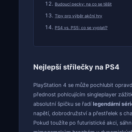
Budoucí pecky: na co se těšit
Tipy pro výběr akční hry
PS4 vs. PS5: co se vyplatí?
Nejlepší střílečky na PS4
PlayStation 4 se může pochlubit opravd
přednost pohlcujícím singleplayer záži
absolutní špičku se řadí
legendární sér
napětí, dobrodružství a přestřelek s c
Pokud toužíte po futuristické akci, sáhn