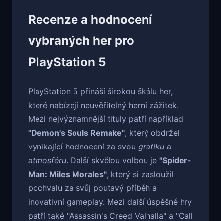
Recenze a hodnocení
vybraných her pro
PlayStation 5
PlayStation 5 přináší širokou škálu her,
které nabízejí neuvěřitelný herní zážitek.
Mezi nejvýznamnější tituly patří například
"Demon's Souls Remake"
, který obdržel
vynikající hodnocení za svou
grafiku
a
atmosféru
. Další skvělou volbou je
"Spider-
Man: Miles Morales"
, který si zasloužil
pochvalu za svůj poutavý příběh a
inovativní gameplay. Mezi další úspěšné hry
patří také "Assassin's Creed Valhalla" a "Call