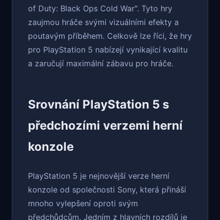
of Duty: Black Ops Cold War". Tyto hry
zaujmou hráče svými vizuálními efekty a
poutavým příběhem. Celkově lze říci, že hry
pro PlayStation 5 nabízejí vynikající kvalitu
a zaručují maximální zábavu pro hráče.
Srovnání PlayStation 5 s
předchozími verzemi herní
konzole
PlayStation 5 je nejnovější verze herní
konzole od společnosti Sony, která přináší
mnoho vylepšení oproti svým
předchůdcům. Jedním z hlavních rozdílů je