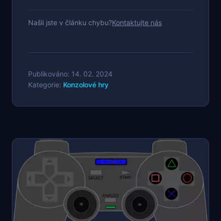
Našli jste v článku chybu?
Kontaktujte nás
Publikováno: 14. 02. 2024
Kategorie:
Konzolové hry