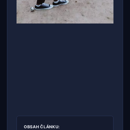
OBSAH ČLÁNKU: