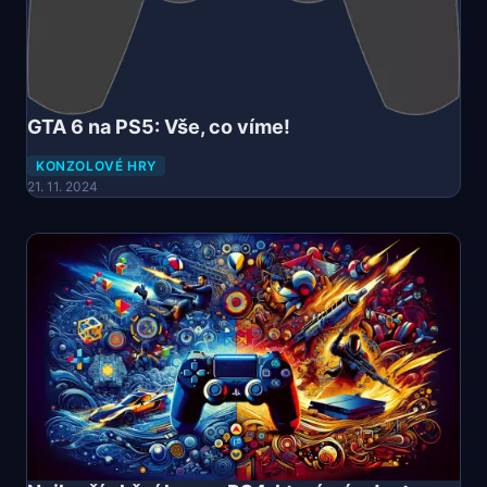
GTA 6 na PS5: Vše, co víme!
KONZOLOVÉ HRY
21. 11. 2024