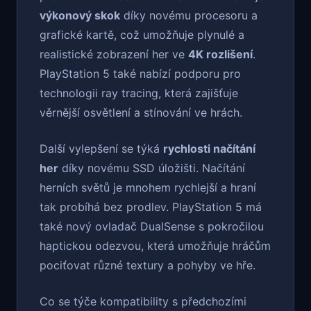
výkonový skok
díky novému procesoru a
grafické kartě, což umožňuje plynulé a
realistické zobrazení her ve
4K rozlišení
.
PlayStation 5 také nabízí podporu pro
technologii ray tracing, která zajišťuje
věrnější osvětlení a stínování ve hrách.
Další vylepšení se týká
rychlosti načítání
her
díky novému SSD úložišti. Načítání
herních světů je mnohem rychlejší a hraní
tak probíhá bez prodlev. PlayStation 5 má
také nový ovladač DualSense s pokročilou
haptickou odezvou, která umožňuje hráčům
pociťovat různé textury a pohyby ve hře.
Co se týče kompatibility s předchozími