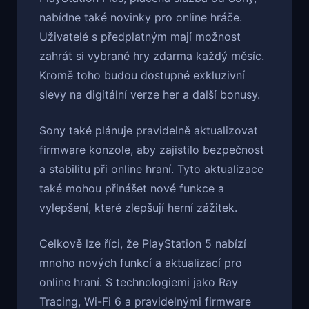
nabídne také novinky pro online hráče.
Uživatelé s předplatným mají možnost
zahrát si vybrané hry zdarma každý měsíc.
Kromě toho budou dostupné exkluzivní
slevy na digitální verze her a další bonusy.
Sony také plánuje pravidelně aktualizovat
firmware konzole, aby zajistilo bezpečnost
a stabilitu při online hraní. Tyto aktualizace
také mohou přinášet nové funkce a
vylepšení, které zlepšují herní zážitek.
Celkově lze říci, že PlayStation 5 nabízí
mnoho nových funkcí a aktualizací pro
online hraní. S technologiemi jako Ray
Tracing, Wi-Fi 6 a pravidelnými firmware