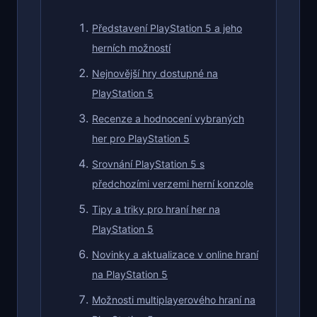
Představení PlayStation 5 a jeho
herních možností
Nejnovější hry dostupné na
PlayStation 5
Recenze a hodnocení vybraných
her pro PlayStation 5
Srovnání PlayStation 5 s
předchozími verzemi herní konzole
Tipy a triky pro hraní her na
PlayStation 5
Novinky a aktualizace v online hraní
na PlayStation 5
Možnosti multiplayerového hraní na