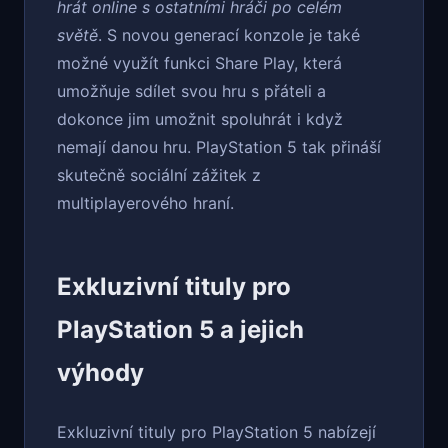
hrát online s ostatními hráči po celém
světě
. S novou generací konzole je také
možné využít funkci Share Play, která
umožňuje sdílet svou hru s přáteli a
dokonce jim umožnit spoluhrát i když
nemají danou hru. PlayStation 5 tak přináší
skutečně sociální zážitek z
multiplayerového hraní.
Exkluzivní tituly pro
PlayStation 5 a jejich
výhody
Exkluzivní tituly pro PlayStation 5 nabízejí