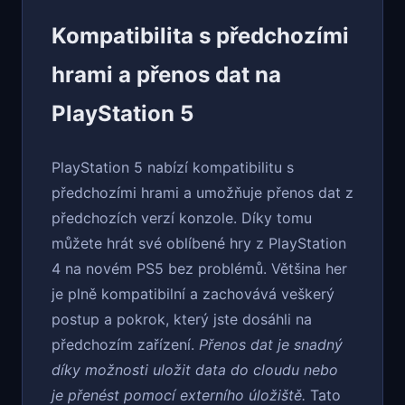
Kompatibilita s předchozími
hrami a přenos dat na
PlayStation 5
PlayStation 5 nabízí kompatibilitu s
předchozími hrami a umožňuje přenos dat z
předchozích verzí konzole. Díky tomu
můžete hrát své oblíbené hry z PlayStation
4 na novém PS5 bez problémů. Většina her
je plně kompatibilní a zachovává veškerý
postup a pokrok, který jste dosáhli na
předchozím zařízení.
Přenos dat je snadný
díky možnosti uložit data do cloudu nebo
je přenést pomocí externího úložiště.
Tato