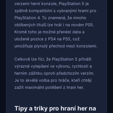
verzemi herní konzole, PlayStation 5 je
zpětně kompatibilní s vybranými hrami pro
PlayStation 4. To znamená, že mnoho
oblíbených titulů lze hrát i na novém PS5.
Kromě toho je možné přenést data a
uložené pozice z PS4 na PS5, což
umožňuje plynulý přechod mezi konzolemi.
Celkově lze říci, že PlayStation 5 přináší
výrazné vylepšení ve výkonu, rychlosti a
herním zážitku oproti předchozím verzím.
Je to skvělá volba pro hráče, kteří chtějí
zažít maximální potěšení z hraní her.
Tipy a triky pro hraní her na