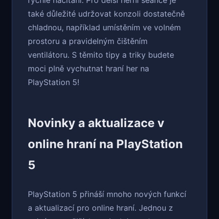
rychlé načítání. Pro delší herní seance je
také důležité udržovat konzoli dostatečně
chladnou, například umístěním ve volném
prostoru a pravidelným čištěním
ventilátoru. S těmito tipy a triky budete
moci plně vychutnat hraní her na
PlayStation 5!
Novinky a aktualizace v
online hraní na PlayStation
5
PlayStation 5 přináší mnoho nových funkcí
a aktualizací pro online hraní. Jednou z