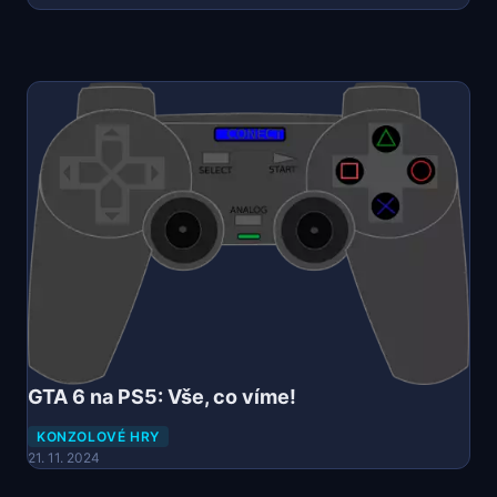
GTA 6 na PS5: Vše, co víme!
KONZOLOVÉ HRY
21. 11. 2024