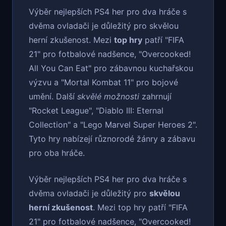
Výběr nejlepších PS4 her pro dva hráče s
dvěma ovladači je důležitý pro skvělou
herní zkušenost. Mezi
top hry
patří "FIFA
21" pro fotbalové nadšence, "Overcooked!
All You Can Eat" pro zábavnou kuchařskou
výzvu a "Mortal Kombat 11" pro bojové
umění. Další
skvělé možnosti
zahrnují
"Rocket League", "Diablo III: Eternal
Collection" a "Lego Marvel Super Heroes 2".
Tyto hry nabízejí různorodé žánry a zábavu
pro oba hráče.
Výběr nejlepších PS4 her pro dva hráče s
dvěma ovladači je důležitý pro
skvělou
herní zkušenost
. Mezi top hry patří "FIFA
21" pro fotbalové nadšence, "Overcooked!