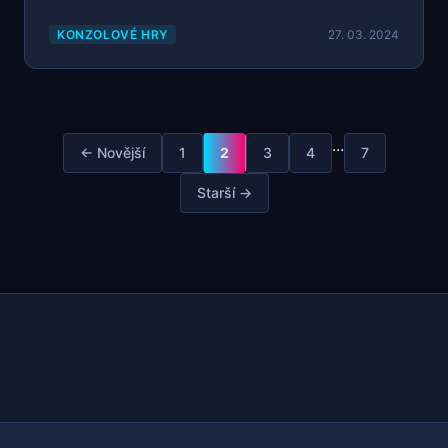
KONZOLOVÉ HRY
27. 03. 2024
...
← Novější
1
2
3
4
7
Starší →