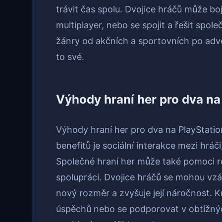
trávit čas spolu. Dvojice hráčů může bo
multiplayer, nebo se spojit a řešit spol
žánry od akčních a sportovních po adven
to své.
Výhody hraní her pro dva na
Výhody hraní her pro dva na PlayStati
benefitů je sociální interakce mezi hráč
Společné hraní her může také pomoci r
spolupráci. Dvojice hráčů se mohou vzá
nový rozměr a zvyšuje její náročnost. 
úspěchů nebo se podporovat v obtížnýc