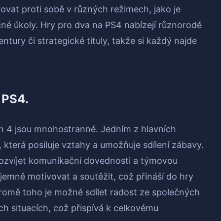
jovat proti sobě v různých režimech, jako je
ečné úkoly. Hry pro dva na PS4 nabízejí různorodé
tury či strategické tituly, takže si každý najde
 PS4.
on 4 jsou mnohostranné. Jedním z hlavních
i, která posiluje vztahy a umožňuje sdílení zábavy.
ozvíjet komunikační dovednosti a týmovou
jemně motivovat a soutěžit, což přináší do hry
Kromě toho je možné sdílet radost ze společných
h situacích, což přispívá k celkovému