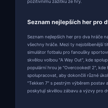
pozitivnímu zážitku ze hry.
Seznam nejlepších her pro d
Seznam nejlepších her pro dva hráče na
všechny hráče. Mezi ty nejoblíbenější titu
simulátor fotbalu pro fanoušky sportov
skvělou volbou "A Way Out", kde spolupr
populární hrou je "Overcooked! 2", kde 
spolupracovat, aby dokončili různé úko
"Tekken 7" s pestrým výběrem postav a
poskytují skvělou zábavu a výzvy pro d