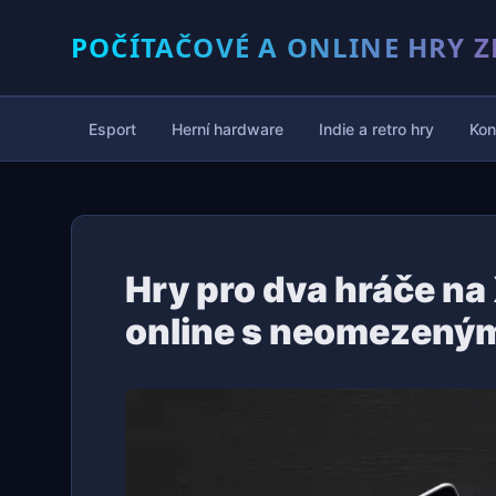
POČÍTAČOVÉ A ONLINE HRY Z
Esport
Herní hardware
Indie a retro hry
Kon
Hry pro dva hráče n
online s neomezený