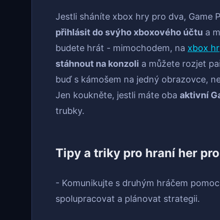
Jestli sháníte xbox hry pro dva, Game P
přihlásit do svýho xboxového účtu
a mí
budete hrát - mimochodem, na
xbox hr
stáhnout na konzoli
a můžete rozjet pař
buď s kámošem na jedný obrazovce, ne
Jen koukněte, jestli máte oba
aktivní 
trubky.
Tipy a triky pro hraní her 
- Komunikujte s druhým hráčem pomocí
spolupracovat a plánovat strategii.