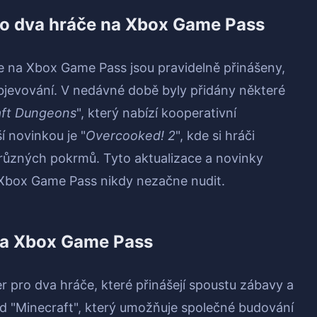
pro dva hráče na Xbox Game Pass
e na Xbox Game Pass jsou pravidelně přinášeny,
objevování. V nedávné době byly přidány některé
aft Dungeons
", který nabízí kooperativní
í novinkou je "
Overcooked! 2
", kde si hráči
 různých pokrmů. Tyto aktualizace a novinky
a Xbox Game Pass nikdy nezačne nudit.
na Xbox Game Pass
r pro dva hráče, které přinášejí spoustu zábavy a
lad "Minecraft", který umožňuje společné budování