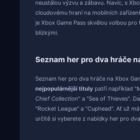
neustálou výzvu a zábavu. Navíc, s Xbo
cloudovému hraní na mobilních zařízení
je Xbox Game Pass skvělou volbou pro ty,
blízkými.
Seznam her pro dva hráče 
Seznam her pro dva hráče na Xbox Gam
nejpopulárnější tituly
patří například "
M
Chief Collection
" a "Sea of Thieves". D
"Rocket League" a "Cuphead". Ať už mát
určitě si vyberete z nabídky her pro d