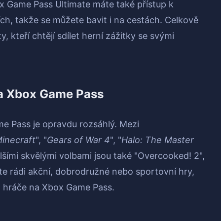
x Game Pass Ultimate máte také přístup k
ch, takže se můžete bavit i na cestách. Celkově
 kteří chtějí sdílet herní zážitky se svými
na Xbox Game Pass
e Pass je opravdu rozsáhlý. Mezi
inecraft
", "
Gears of War 4
", "
Halo: The Master
alšími skvělými volbami jsou také "Overcooked! 2",
e rádi akční, dobrodružné nebo sportovní hry,
va hráče na Xbox Game Pass.