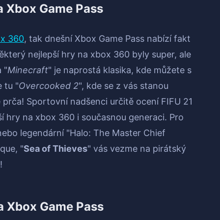
na Xbox Game Pass
ox 360
, tak dnešní Xbox Game Pass nabízí fakt
který nejlepší hry na xbox 360 byly super, ale
 "
Minecraft
" je naprostá klasika, kde můžete s
 tu "
Overcooked 2
", kde se z vás stanou
e prča! Sportovní nadšenci určitě ocení FIFU 21
ší hry na xbox 360 i současnou generaci. Pro
nebo legendární "Halo: The Master Chief
ique, "
Sea of Thieves
" vás vezme na pirátský
!
 na Xbox Game Pass