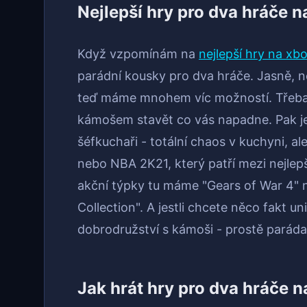
Nejlepší hry pro dva hráče 
Když vzpomínám na
nejlepší hry na xb
parádní kousky pro dva hráče. Jasně, ně
teď máme mnohem víc možností. Třeba
kámošem stavět co vás napadne. Pak je
šéfkuchaři - totální chaos v kuchyni, al
nebo NBA 2K21, který patří mezi nejlep
akční týpky tu máme "Gears of War 4" 
Collection". A jestli chcete něco fakt un
dobrodružství s kámoši - prostě paráda
Jak hrát hry pro dva hráče