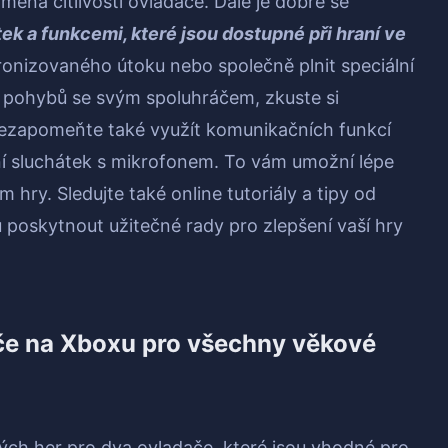
měna citlivosti ovladače. Dále je dobré se
k a funkcemi, které jsou dostupné při hraní ve
ronizovaného útoku nebo společně plnit speciální
 pohybů se svým spoluhráčem, zkuste si
Nezapomeňte také využít komunikačních funkcí
ní sluchátek s mikrofonem. To vám umožní lépe
hry. Sledujte také online tutoriály a tipy od
 poskytnout užitečné rady pro zlepšení vaší hry
če na Xboxu pro všechny věkové
ých her pro dva ovladače, které jsou vhodné pro