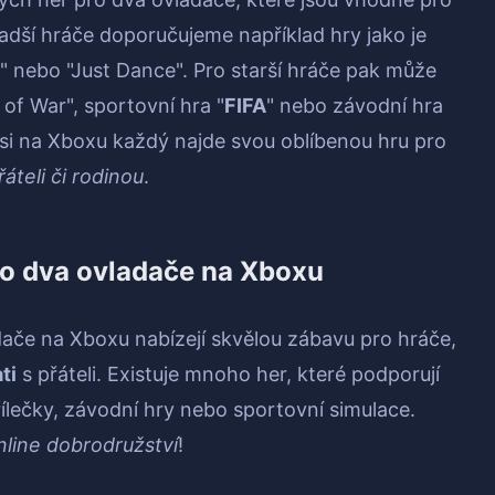
adší hráče doporučujeme například hry jako je
" nebo "Just Dance". Pro starší hráče pak může
 of War", sportovní hra "
FIFA
" nebo závodní hra
 si na Xboxu každý najde svou oblíbenou hru pro
řáteli či rodinou
.
ro dva ovladače na Xboxu
dače na Xboxu nabízejí skvělou zábavu pro hráče,
ti
s přáteli. Existuje mnoho her, které podporují
řílečky, závodní hry nebo sportovní simulace.
nline dobrodružství
!