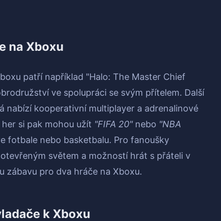
če na Xboxu
boxu patří například "Halo: The Master Chief
obrodružství ve spolupráci se svým přítelem. Další
á nabízí kooperativní multiplayer a adrenalinové
h her si pak mohou užít
"FIFA 20"
nebo
"NBA
ve fotbale nebo basketbalu. Pro fanoušky
otevřeným světem a možností hrát s přáteli v
ou zábavu pro dva hráče na Xboxu.
ovladače k Xboxu