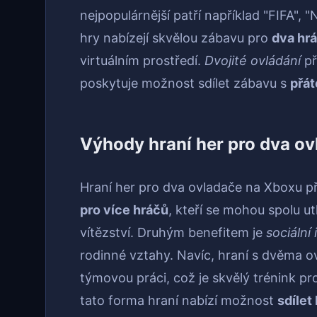
nejpopulárnější patří například "FIFA", 
hry nabízejí skvělou zábavu pro
dva hr
virtuálním prostředí.
Dvojité ovládání
př
poskytuje možnost sdílet zábavu s
přát
Výhody hraní her pro dva o
Hraní her pro dva ovladače na Xboxu p
pro více hráčů
, kteří se mohou spolu ut
vítězství. Druhým benefitem je
sociální
rodinné vztahy. Navíc, hraní s dvěma o
týmovou práci, což je skvělý trénink p
tato forma hraní nabízí možnost
sdílet