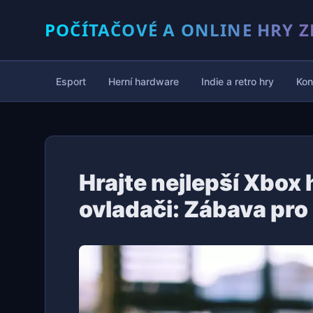
POČÍTAČOVÉ A ONLINE HRY Z
Esport
Herní hardware
Indie a retro hry
Kon
Hrajte nejlepší Xbox 
ovladači: Zábava pro 