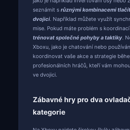
jako je například invertování osy nebo z
seznámit s
různými kombinacemi tlačíte
dvojici
. Například můžete využít synch
mise. Pokud máte problém s koordinací
trénovat společné pohyby a taktiky
. 
Xboxu, jako je chatování nebo používá
koordinovat vaše akce a strategie během 
profesionálních hráčů, kteří vám mohou
ve dvojici.
Zábavné hry pro dva ovlada
kategorie
Na Xboxu najdete širokou škálu zábavn