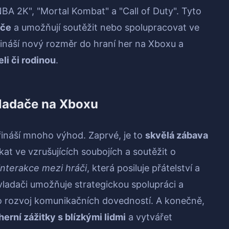
"NBA 2K", "Mortal Kombat" a "Call of Duty". Tyto
áče
a umožňují soutěžit nebo spolupracovat ve
ináší nový rozměr do hraní her na Xboxu a
eli či rodinou
.
vladače na Xboxu
řináší mnoho výhod. Zaprvé, je to
skvělá zábava
kat ve vzrušujících soubojích a soutěžit o
 interakce mezi hráči
, která posiluje přátelství a
vladači umožňuje strategickou spolupráci a
ro rozvoj komunikačních dovedností. A konečně,
 herní zážitky s blízkými lidmi
a vytvářet