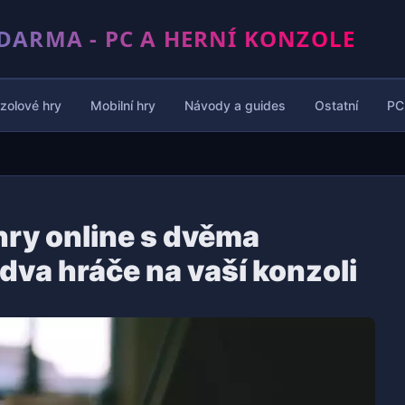
DARMA - PC A HERNÍ KONZOLE
zolové hry
Mobilní hry
Návody a guides
Ostatní
PC
hry online s dvěma
dva hráče na vaší konzoli