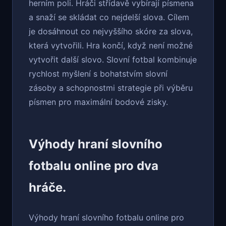
herním poli. Hráči střídavě vybírají písmena
a snaží se skládat co nejdelší slova. Cílem
je dosáhnout co nejvyššího skóre za slova,
která vytvořili. Hra končí, když není možné
vytvořit další slovo. Slovní fotbal kombinuje
rychlost myšlení s bohatstvím slovní
zásoby a schopnostmi strategie při výběru
písmen pro maximální bodové zisky.
Výhody hraní slovního
fotbalu online pro dva
hráče.
Výhody hraní slovního fotbalu online pro