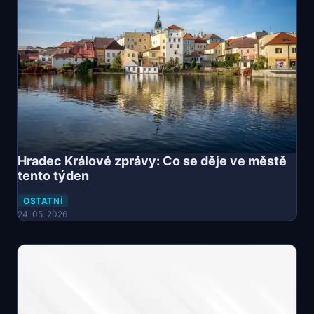
Hradec Králové zprávy: Co se děje ve městě
tento týden
OSTATNÍ
24. 05. 2026