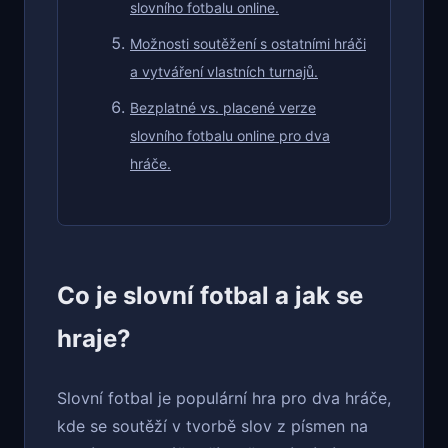
slovního fotbalu online.
Možnosti soutěžení s ostatními hráči
a vytváření vlastních turnajů.
Bezplatné vs. placené verze
slovního fotbalu online pro dva
hráče.
Co je slovní fotbal a jak se
hraje?
Slovní fotbal je populární hra pro dva hráče,
kde se soutěží v tvorbě slov z písmen na