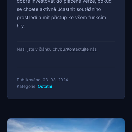
dobré investovat do placené verze, pokud
se chcete aktivně účastnit soutěžního
prostředí a mít přístup ke všem funkcím
hry.
Našli jste v článku chybu?
Kontaktujte nás
Publikováno: 03. 03. 2024
Kategorie:
Ostatní