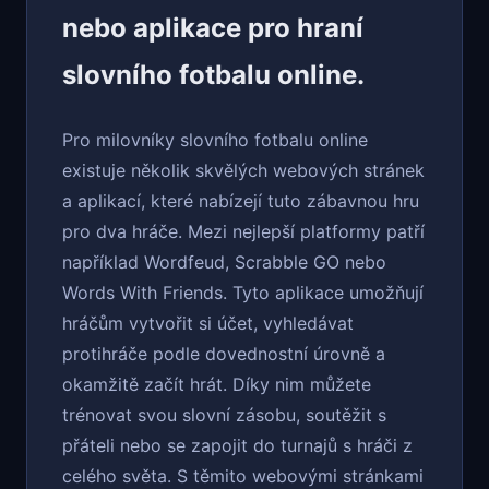
nebo aplikace pro hraní
slovního fotbalu online.
Pro milovníky slovního fotbalu online
existuje několik skvělých webových stránek
a aplikací, které nabízejí tuto zábavnou hru
pro dva hráče. Mezi nejlepší platformy patří
například Wordfeud, Scrabble GO nebo
Words With Friends. Tyto aplikace umožňují
hráčům vytvořit si účet, vyhledávat
protihráče podle dovednostní úrovně a
okamžitě začít hrát. Díky nim můžete
trénovat svou slovní zásobu, soutěžit s
přáteli nebo se zapojit do turnajů s hráči z
celého světa. S těmito webovými stránkami