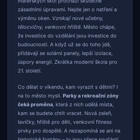
mateřských škol prochází skutečně
zásadními úpravami. Nejde jen o natření a
výměnu oken.
Vznikají nové učebny,
tělocvičny, venkovní hřiště
. Město chápe,
že investice do vzdělání jsou investice do
budoucnosti. A když už se do toho jdě,
přidávají se solární panely, lepší izolace,
úspory energií. Zkrátka moderní škola pro
21. století.
Co dělat o víkendu, kam vyrazit s dětmi? I
na to město myslí.
Parky a rekreační zóny
čeká proměna
, která z nich udělá místa,
kam se budete chtít vracet. Nová zeleň,
lavičky, hřiště pro děti, venkovní fitness
prvky pro dospělé. A nezapomíná se ani na
historické fontány – ty jsou přece součástí