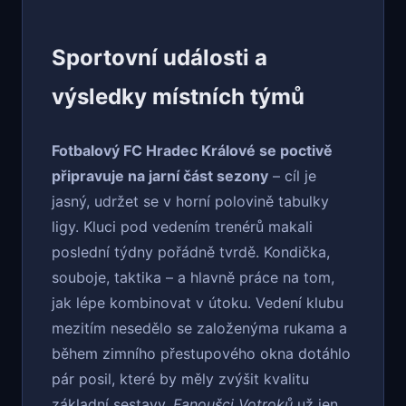
Sportovní události a
výsledky místních týmů
Fotbalový FC Hradec Králové se poctivě
připravuje na jarní část sezony
– cíl je
jasný, udržet se v horní polovině tabulky
ligy. Kluci pod vedením trenérů makali
poslední týdny pořádně tvrdě. Kondička,
souboje, taktika – a hlavně práce na tom,
jak lépe kombinovat v útoku. Vedení klubu
mezitím nesedělo se založenýma rukama a
během zimního přestupového okna dotáhlo
pár posil, které by měly zvýšit kvalitu
základní sestavy.
Fanoušci Votroků
už jen