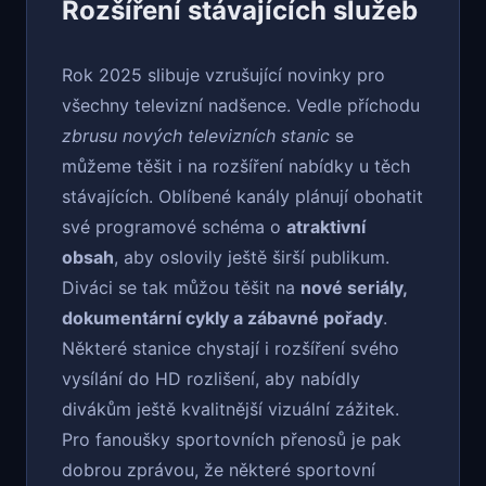
Rozšíření stávajících služeb
Rok 2025 slibuje vzrušující novinky pro
všechny televizní nadšence. Vedle příchodu
zbrusu nových televizních stanic
se
můžeme těšit i na rozšíření nabídky u těch
stávajících. Oblíbené kanály plánují obohatit
své programové schéma o
atraktivní
obsah
, aby oslovily ještě širší publikum.
Diváci se tak můžou těšit na
nové seriály,
dokumentární cykly a zábavné pořady
.
Některé stanice chystají i rozšíření svého
vysílání do HD rozlišení, aby nabídly
divákům ještě kvalitnější vizuální zážitek.
Pro fanoušky sportovních přenosů je pak
dobrou zprávou, že některé sportovní