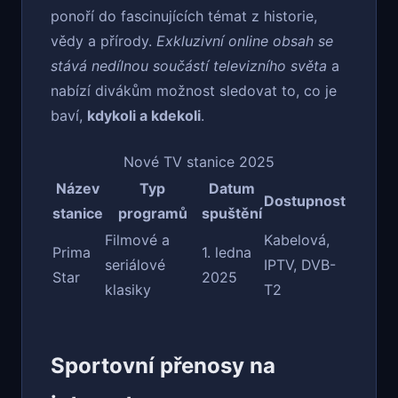
ponoří do fascinujících témat z historie,
vědy a přírody.
Exkluzivní online obsah se
stává nedílnou součástí televizního světa
a
nabízí divákům možnost sledovat to, co je
baví,
kdykoli a kdekoli
.
Nové TV stanice 2025
Název
Typ
Datum
Dostupnost
stanice
programů
spuštění
Filmové a
Kabelová,
Prima
1. ledna
seriálové
IPTV, DVB-
Star
2025
klasiky
T2
Sportovní přenosy na