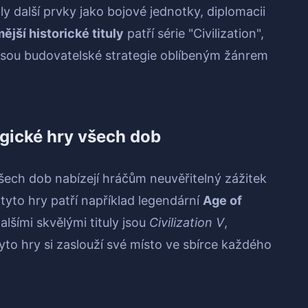
aly další prvky jako bojové jednotky, diplomacii
ější historické tituly
patří série "Civilization",
 jsou budovatelské strategie oblíbeným žánrem
egické hry všech dob
všech dob nabízejí hráčům neuvěřitelný zážitek
i tyto hry patří například legendární
Age of
alšími skvělými tituly jsou
Civilization V
,
to hry si zaslouží své místo ve sbírce každého