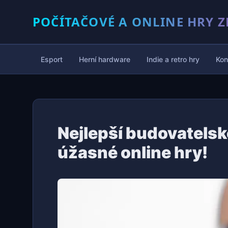
POČÍTAČOVÉ A ONLINE HRY Z
Esport
Herní hardware
Indie a retro hry
Kon
Nejlepší budovatelsk
úžasné online hry!