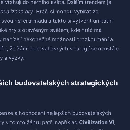
če vtahují do herního světa. Dalším trendem je
idualizace hry
. Hráči si mohou vybírat ze
vou říši či armádu a takto si vytvořit unikátní
 také hry s otevřeným světem, kde hráč má
y nabízejí nekonečné možnosti prozkoumání a
íci, že žánr budovatelských strategií se neustále
ky a výzvy.
ších budovatelských strategických
ecenze a hodnocení nejlepších budovatelských
hry v tomto žánru patří například
Civilization VI
,