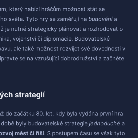
em, který nabízí hráčům možnost stát se
ího světa. Tyto hry se zaměřují na
budování
a
čemž je nutné strategicky plánovat a rozhodovat o
ika, vojenství či diplomacie. Budovatelské
avu, ale také možnost rozvíjet své dovednosti v
řipravte se na vzrušující dobrodružství a začněte
ých strategií
až do začátku 80. let, kdy byla vydána první hra
 době byly budovatelské strategie
jednoduché
a
ozvoj měst či říší
. S postupem času se však tyto