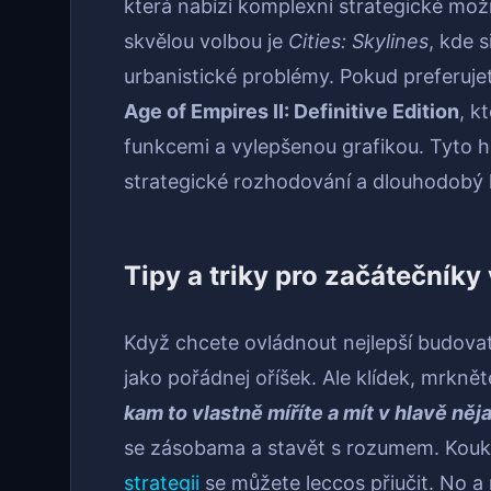
která nabízí komplexní strategické možn
skvělou volbou je
Cities: Skylines
, kde 
urbanistické problémy. Pokud preferujet
Age of Empires II: Definitive Edition
, k
funkcemi a vylepšenou grafikou. Tyto 
strategické rozhodování a dlouhodobý h
Tipy a triky pro začátečníky
Když chcete ovládnout nejlepší budovat
jako pořádnej oříšek. Ale klídek, mrknět
kam to vlastně míříte a mít v hlavě něj
se zásobama a stavět s rozumem. Koukej
strategii
se můžete leccos přiučit. No a 