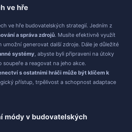
ch ve hře
pěch ve hře budovatelských strategií. Jedním z
ování a správa zdrojů
. Musíte efektivně využít
 umožní generovat další zdroje. Dále je důležité
ranné systémy
, abyste byli připraveni na útoky
o soupeře a reagovat na jeho akce.
enectví s ostatními hráči může být klíčem k
egický přístup, trpělivost a schopnost adaptace
ní módy v budovatelských