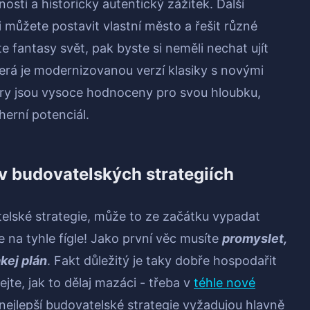
osti a historicky autentický zážitek. Další
si můžete postavit vlastní město a řešit různé
e fantasy svět, pak byste si neměli nechat ujít
terá je modernizovanou verzí klasiky s novými
hry jsou vysoce hodnoceny pro svou hloubku,
erní potenciál.
 v budovatelských strategiích
elské strategie, může to ze začátku vypadat
e na tyhle fígle! Jako první věc musíte
promyslet,
akej plán
. Fakt důležitý je taky dobře hospodařit
te, jak to dělaj mazáci - třeba v
téhle nové
nejlepší budovatelské strategie vyžadujou hlavně