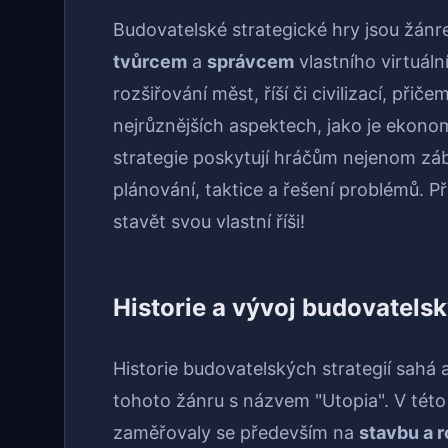
Budovatelské strategické hry jsou žánr
tvůrcem
a
správcem
vlastního virtuáln
rozšiřování měst, říší či civilizací, při
nejrůznějších aspektech, jako je ekonom
strategie poskytují hráčům nejenom záb
plánování, taktice a řešení problémů. P
stavět svou vlastní říši!
Historie a vývoj budovatelsk
Historie budovatelských strategií sahá 
tohoto žánru s názvem "Utopia". V této
zaměřovaly se především na
stavbu a r