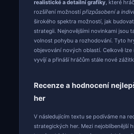
realistické a detailní grafiky
, které hrá
rozšíření možností
přizpůsobení a indiv
širokého spektra možností, jak budovat s
strategii. Nejnovějšími novinkami jsou
volnost pohybu a rozhodování. Tyto hr
objevování nových oblastí. Celkově lze ř
vyvíjí a přináší hráčům stále nové zážit
Recenze a hodnocení nejlep
her
V následujícím textu se podíváme na r
strategických her. Mezi nejoblíbenější 