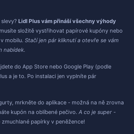
 slevy?
Lidl Plus vám přináší všechny výhody
nemusíte složitě vystřihovat papírové kupóny nebo
 v mobilu.
Stačí jen pár kliknutí a otevře se vám
h nabídek.
ajdete do App Store nebo Google Play (podle
us a je to. Po instalaci jen vyplníte pár
gurty, mrkněte do aplikace - možná na ně zrovna
 máte kupón na oblíbené pečivo.
A co je super -
é zmuchlané papírky v peněžence!