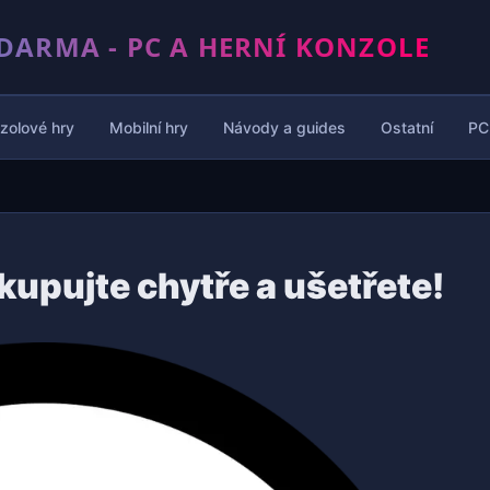
DARMA - PC A HERNÍ KONZOLE
zolové hry
Mobilní hry
Návody a guides
Ostatní
PC
akupujte chytře a ušetřete!