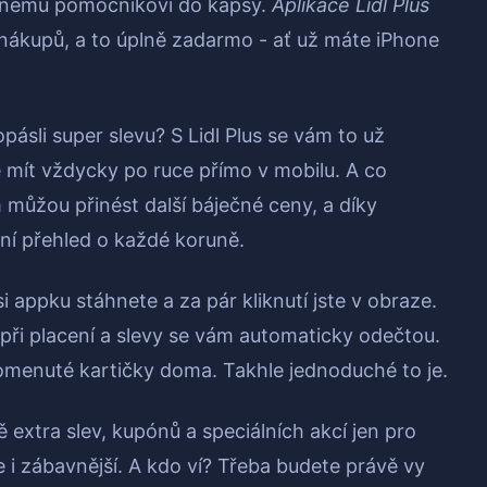
vnému pomocníkovi do kapsy.
Aplikace Lidl Plus
ákupů, a to úplně zadarmo - ať už máte iPhone
ropásli super slevu? S Lidl Plus se vám to už
 mít vždycky po ruce přímo v mobilu. A co
m můžou přinést další báječné ceny, a díky
ní přehled o každé koruně.
i appku stáhnete a za pár kliknutí jste v obraze.
 při placení a slevy se vám automaticky odečtou.
menuté kartičky doma. Takhle jednoduché to je.
extra slev, kupónů a speciálních akcí jen pro
e i zábavnější. A kdo ví? Třeba budete právě vy