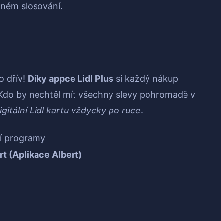
elném slosování.
o dřív!
Díky appce Lidl Plus
si každý nákup
e. Kdo by nechtěl mít všechny slevy pohromadě v
igitální Lidl kartu vždycky po ruce
.
ní programy
rt (Aplikace Albert)