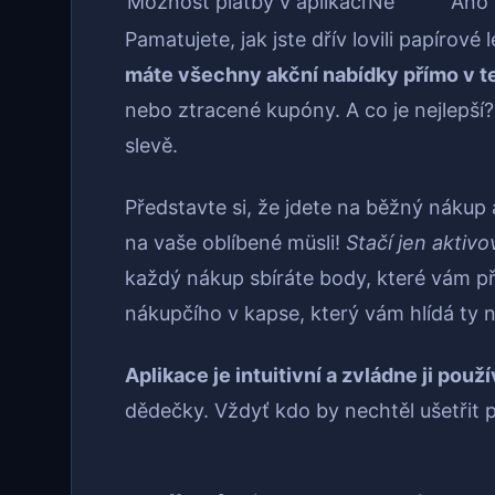
Možnost platby v aplikaci
Ne
Ano
Pamatujete, jak jste dřív lovili papírové
máte všechny akční nabídky přímo v t
nebo ztracené kupóny. A co je nejlepší
slevě.
Představte si, že jdete na běžný nákup
na vaše oblíbené müsli!
Stačí jen aktivo
každý nákup sbíráte body, které vám př
nákupčího v kapse, který vám hlídá ty n
Aplikace je intuitivní a zvládne ji použ
dědečky. Vždyť kdo by nechtěl ušetřit