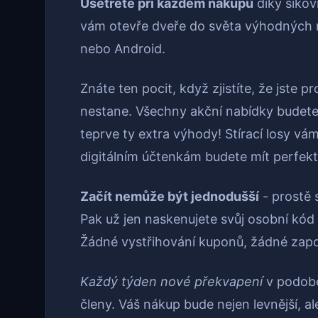
Ušetřete při každém nákupu
díky šiko
vám otevře dveře do světa výhodných n
nebo Android.
Znáte ten pocit, když zjistíte, že jste p
nestane. Všechny akční nabídky budete
teprve ty extra výhody! Stírací losy vá
digitálním účtenkám budete mít perfekt
Začít nemůže být jednodušší
- prostě s
Pak už jen naskenujete svůj osobní kód
Žádné vystřihování kuponů, žádné zapo
Každý týden nové překvapení
v podobě 
členy. Váš nákup bude nejen levnější, al