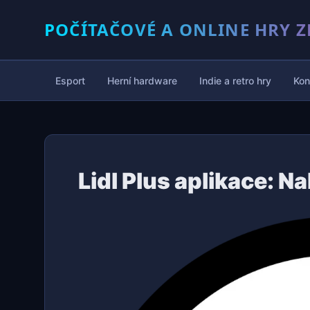
POČÍTAČOVÉ A ONLINE HRY Z
Esport
Herní hardware
Indie a retro hry
Kon
Lidl Plus aplikace: N