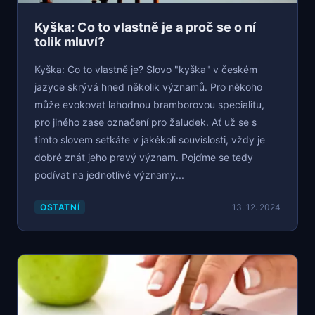
Kyška: Co to vlastně je a proč se o ní
tolik mluví?
Kyška: Co to vlastně je? Slovo "kyška" v českém
jazyce skrývá hned několik významů. Pro někoho
může evokovat lahodnou bramborovou specialitu,
pro jiného zase označení pro žaludek. Ať už se s
tímto slovem setkáte v jakékoli souvislosti, vždy je
dobré znát jeho pravý význam. Pojďme se tedy
podívat na jednotlivé významy...
OSTATNÍ
13. 12. 2024