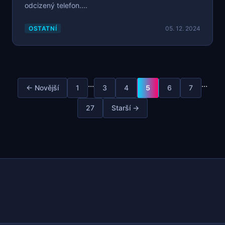
odcizený telefon....
OSTATNÍ
05. 12. 2024
...
...
← Novější
1
3
4
5
6
7
27
Starší →