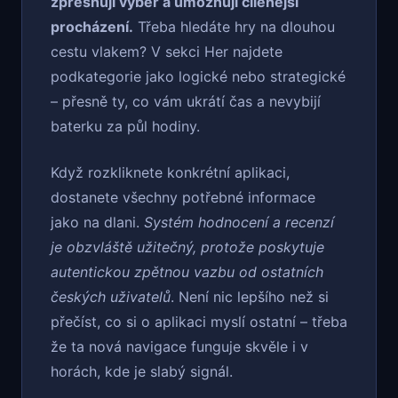
zpřesňují výběr a umožňují cílenější
procházení.
Třeba hledáte hry na dlouhou
cestu vlakem? V sekci Her najdete
podkategorie jako logické nebo strategické
– přesně ty, co vám ukrátí čas a nevybijí
baterku za půl hodiny.
Když rozkliknete konkrétní aplikaci,
dostanete všechny potřebné informace
jako na dlani.
Systém hodnocení a recenzí
je obzvláště užitečný, protože poskytuje
autentickou zpětnou vazbu od ostatních
českých uživatelů
. Není nic lepšího než si
přečíst, co si o aplikaci myslí ostatní – třeba
že ta nová navigace funguje skvěle i v
horách, kde je slabý signál.