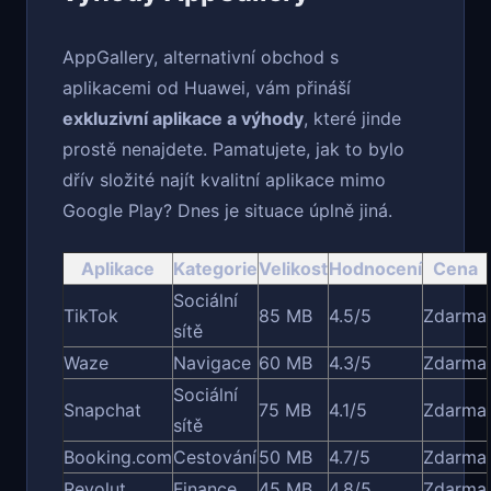
AppGallery, alternativní obchod s
aplikacemi od Huawei, vám přináší
exkluzivní aplikace a výhody
, které jinde
prostě nenajdete. Pamatujete, jak to bylo
dřív složité najít kvalitní aplikace mimo
Google Play? Dnes je situace úplně jiná.
Aplikace
Kategorie
Velikost
Hodnocení
Cena
Sociální
TikTok
85 MB
4.5/5
Zdarma
sítě
Waze
Navigace
60 MB
4.3/5
Zdarma
Sociální
Snapchat
75 MB
4.1/5
Zdarma
sítě
Booking.com
Cestování
50 MB
4.7/5
Zdarma
Revolut
Finance
45 MB
4.8/5
Zdarma