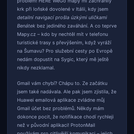
problém! HERE WeGo mapy mi zachránily
krk při loňské dovolené v Itálii, kdy jsem
detailní navigací prošla úzkými uličkami
Benátek
bez jediného zaváhání. A co teprve
Mapy.cz – kdo by nechtěl mít v telefonu
turistické trasy s převýšením, když vyráží
na Šumavu? Pro služební cesty po Evropě
nedám dopustit na Sygic, který mě ještě
nikdy nezklamal.
Gmail vám chybí? Chápu to. Ze začátku
jsem také nadávala. Ale pak jsem zjistila, že
Huawei emailová aplikace zvládne můj
Gmail účet bez problémů. Někdy mám
dokonce pocit, že notifikace chodí rychleji
než v původní aplikaci! ProtonMail
používám pro citlivější komunikaci – jejich