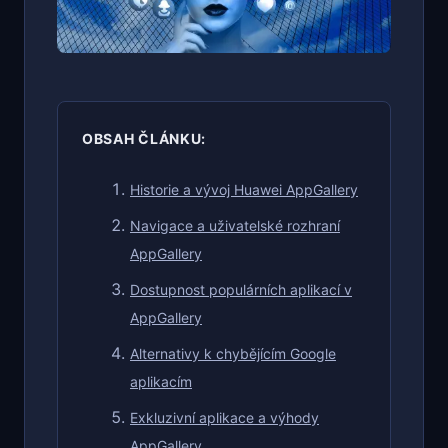
OBSAH ČLÁNKU:
Historie a vývoj Huawei AppGallery
Navigace a uživatelské rozhraní
AppGallery
Dostupnost populárních aplikací v
AppGallery
Alternativy k chybějícím Google
aplikacím
Exkluzivní aplikace a výhody
AppGallery