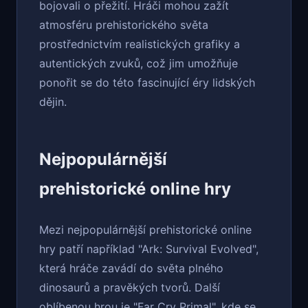
bojovali o přežití. Hráči mohou zažít
atmosféru prehistorického světa
prostřednictvím realistických grafiky a
autentických zvuků, což jim umožňuje
ponořit se do této fascinující éry lidských
dějin.
Nejpopulárnější
prehistorické online hry
Mezi nejpopulárnější prehistorické online
hry patří například "Ark: Survival Evolved",
která hráče zavádí do světa plného
dinosaurů a pravěkých tvorů. Další
oblíbenou hrou je "Far Cry Primal", kde se