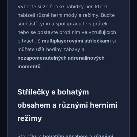
Vyberte si ze široké nabídky her, které
nabízejí různé herní módy a režimy. Buďte
součástí týmu a spolupracujte s přáteli
nebo se postavte proti nim ve vzrušujících
bitvách. S
multiplayerovými střílečkami
si
můžete užít hodiny zábavy a
nezapomenutelných adrenalinových
momentů
.
Střílečky s bohatým
obsahem a různými herními
režimy
Střílečky s
bohatým obsahem
a
různými