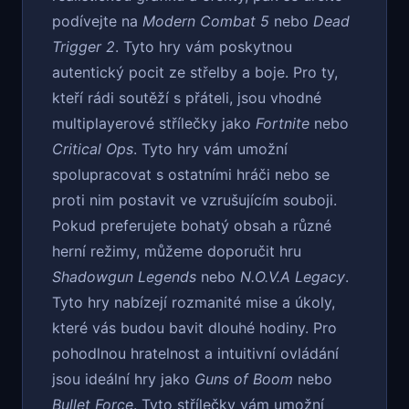
podívejte na
Modern Combat 5
nebo
Dead
Trigger 2
. Tyto hry vám poskytnou
autentický pocit ze střelby a boje. Pro ty,
kteří rádi soutěží s přáteli, jsou vhodné
multiplayerové střílečky jako
Fortnite
nebo
Critical Ops
. Tyto hry vám umožní
spolupracovat s ostatními hráči nebo se
proti nim postavit ve vzrušujícím souboji.
Pokud preferujete bohatý obsah a různé
herní režimy, můžeme doporučit hru
Shadowgun Legends
nebo
N.O.V.A Legacy
.
Tyto hry nabízejí rozmanité mise a úkoly,
které vás budou bavit dlouhé hodiny. Pro
pohodlnou hratelnost a intuitivní ovládání
jsou ideální hry jako
Guns of Boom
nebo
Bullet Force
. Tyto střílečky vám umožní