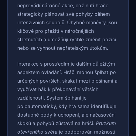
neprovádí náročné akce, což nutí hráče
strategicky plánovat své pohyby během
intenzivních soubojů. Úhybné manévry jsou
klíčové pro přežití v náročnějších
střetnutích a umožňují rychle změnit pozici
nebo se vyhnout nepřátelským útokům.
Interakce s prostředím je dalším důležitým
aspektem ovládání. Hráči mohou šplhat po
určených površích, skákat mezi plošinami a
využívat hák k překonávání větších
vzdáleností. Systém šplhání je
poloautomatický, kdy hra sama identifikuje
dostupné body k uchopení, ale načasování
skoků a pohybů zůstává na hráči.
Průzkum
otevřeného světa
je podporován možností