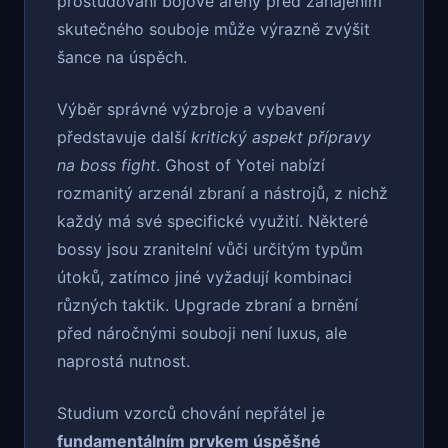
prostudování bojové arény před zahájením
skutečného souboje může výrazně zvýšit
šance na úspěch.
Výběr správné výzbroje a vybavení
představuje další
kritický aspekt přípravy
na boss fight
. Ghost of Yotei nabízí
rozmanitý arzenál zbraní a nástrojů, z nichž
každý má své specifické využití. Některé
bossy jsou zranitelní vůči určitým typům
útoků, zatímco jiné vyžadují kombinaci
různých taktik. Upgrade zbraní a brnění
před náročnými souboji není luxus, ale
naprostá nutnost.
Studium vzorců chování nepřátel je
fundamentálním prvkem úspěšné