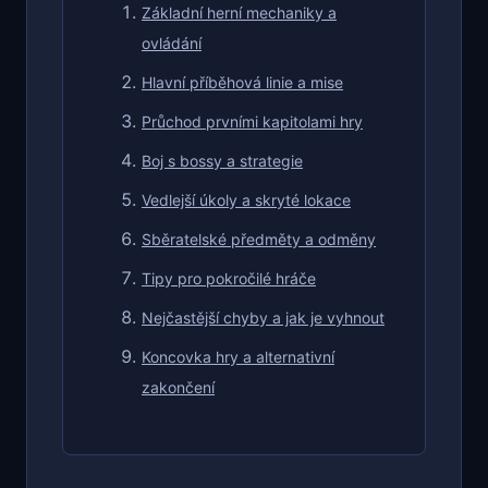
Základní herní mechaniky a
ovládání
Hlavní příběhová linie a mise
Průchod prvními kapitolami hry
Boj s bossy a strategie
Vedlejší úkoly a skryté lokace
Sběratelské předměty a odměny
Tipy pro pokročilé hráče
Nejčastější chyby a jak je vyhnout
Koncovka hry a alternativní
zakončení