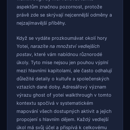
aspektům značnou pozornost, protože
právě zde se skrývají nejcennější odměny a
nejzajímavější příběhy.
Když se vydáte prozkoumávat okolí hory
Yotei,
narazíte na množství vedlejších
postav
, které vám nabídnou různorodé
úkoly. Tyto mise nejsou jen pouhou výplní
mezi hlavními kapitolami, ale často odhalují
důležité detaily o kultuře a společenských
vztazích dané doby. Adresářový význam
výrazu ghost of yotei walkthrough v tomto
kontextu spočívá v systematickém
mapování všech dostupných aktivit a jejich
propojení s hlavním dějem. Každý vedlejší
úkol má svůj účel a přispívá k celkovému