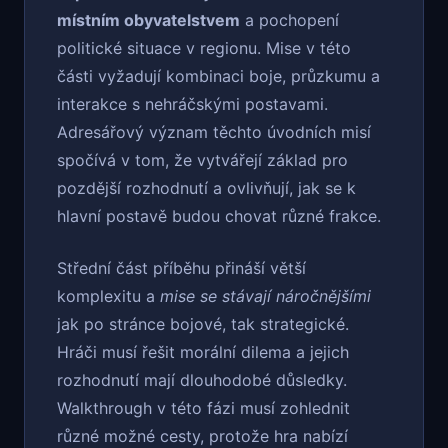
místním obyvatelstvem
a pochopení
politické situace v regionu. Mise v této
části vyžadují kombinaci boje, průzkumu a
interakce s nehráčskými postavami.
Adresářový význam těchto úvodních misí
spočívá v tom, že vytvářejí základ pro
pozdější rozhodnutí a ovlivňují, jak se k
hlavní postavě budou chovat různé frakce.
Střední část příběhu přináší větší
komplexitu a
mise se stávají náročnějšími
jak po stránce bojové, tak strategické.
Hráči musí řešit morální dilema a jejich
rozhodnutí mají dlouhodobé důsledky.
Walkthrough v této fázi musí zohlednit
různé možné cesty, protože hra nabízí