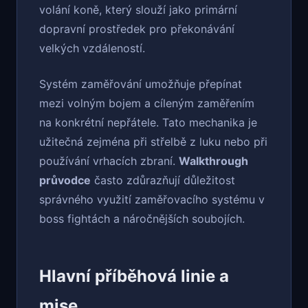
volání koně, který slouží jako primární
dopravní prostředek pro překonávání
velkých vzdáleností.
Systém zaměřování umožňuje přepínat
mezi volným bojem a cíleným zaměřením
na konkrétní nepřátele. Tato mechanika je
užitečná zejména při střelbě z luku nebo při
používání vrhacích zbraní.
Walkthrough
průvodce
často zdůrazňují důležitost
správného využití zaměřovacího systému v
boss fightách a náročnějších soubojích.
Hlavní příběhová linie a
mise