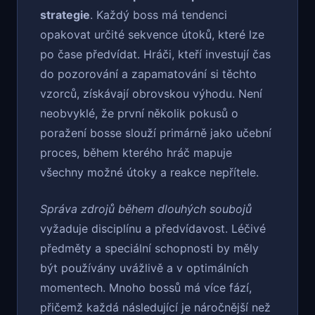
strategie
. Každý boss má tendenci
opakovat určité sekvence útoků, které lze
po čase předvídat. Hráči, kteří investují čas
do pozorování a zapamatování si těchto
vzorců, získávají obrovskou výhodu. Není
neobvyklé, že první několik pokusů o
poražení bosse slouží primárně jako učební
proces, během kterého hráč mapuje
všechny možné útoky a reakce nepřítele.
Správa zdrojů během dlouhých soubojů
vyžaduje disciplínu a předvídavost. Léčivé
předměty a speciální schopnosti by měly
být používány uvážlivě a v optimálních
momentech. Mnoho bossů má více fází,
přičemž každá následující je náročnější než