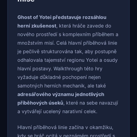
Ghost of Yotei představuje rozsáhlou
herní zkušenost
, která hráče zavede do
nového prostředí s komplexním příběhem a
množstvím misí. Celá hlavní příběhová linie
je pečlivě strukturována tak, aby postupně
odhalovala tajemství regionu Yotei a osudy
hlavní postavy. Walkthrough této hry
vyžaduje důkladné pochopení nejen
samotných herních mechanik, ale také
adresářového významu jednotlivých
příběhových úseků
, které na sebe navazují
a vytvářejí ucelený narativní celek.
Hlavní příběhová linie začína v okamžiku,
kdy se hráč ocitá v neznámém prostředí s