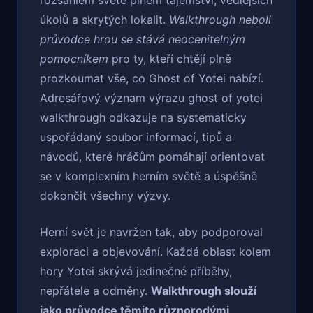
rozsáhlém světě plném tajemství, vedlejších
úkolů a skrytých lokalit.
Walkthrough neboli
průvodce hrou se stává neocenitelným
pomocníkem
pro ty, kteří chtějí plně
prozkoumat vše, co Ghost of Yotei nabízí.
Adresářový význam výrazu ghost of yotei
walkthrough odkazuje na systematicky
uspořádaný soubor informací, tipů a
návodů, které hráčům pomáhají orientovat
se v komplexním herním světě a úspěšně
dokončit všechny výzvy.
Herní svět je navržen tak, aby podporoval
exploraci a objevování. Každá oblast kolem
hory Yotei skrývá jedinečné příběhy,
nepřátele a odměny.
Walkthrough slouží
jako průvodce těmito různorodými