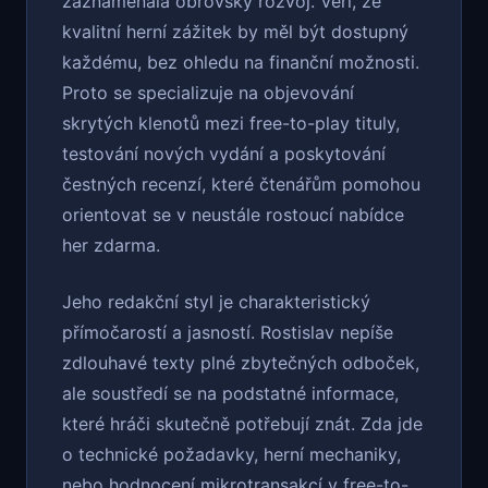
zaznamenala obrovský rozvoj. Věří, že
kvalitní herní zážitek by měl být dostupný
každému, bez ohledu na finanční možnosti.
Proto se specializuje na objevování
skrytých klenotů mezi free-to-play tituly,
testování nových vydání a poskytování
čestných recenzí, které čtenářům pomohou
orientovat se v neustále rostoucí nabídce
her zdarma.
Jeho redakční styl je charakteristický
přímočarostí a jasností. Rostislav nepíše
zdlouhavé texty plné zbytečných odboček,
ale soustředí se na podstatné informace,
které hráči skutečně potřebují znát. Zda jde
o technické požadavky, herní mechaniky,
nebo hodnocení mikrotransakcí v free-to-