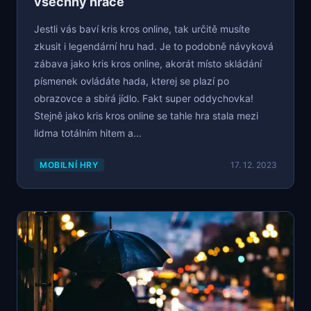
všechny hráče
Jestli vás baví kris kros online, tak určitě musíte
zkusit i legendární hru had. Je to podobně návyková
zábava jako kris kros online, akorát místo skládání
písmenek ovládáte hada, kterej se plazí po
obrazovce a sbírá jídlo. Fakt super oddychovka!
Stejně jako kris kros online se tahle hra stala mezi
lidma totálním hitem a...
MOBILNÍ HRY
17. 12. 2023