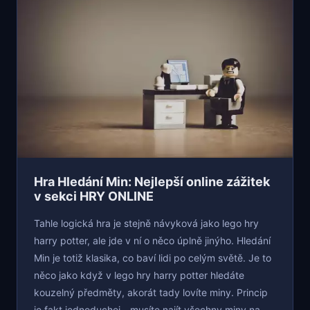
Hra Hledání Min: Nejlepší online zážitek
v sekci HRY ONLINE
Tahle logická hra je stejně návyková jako lego hry
harry potter, ale jde v ní o něco úplně jinýho. Hledání
Min je totiž klasika, co baví lidi po celým světě. Je to
něco jako když v lego hry harry potter hledáte
kouzelný předměty, akorát tady lovíte miny. Princip
je fakt jednoduchej - musíte najít všechny miny na