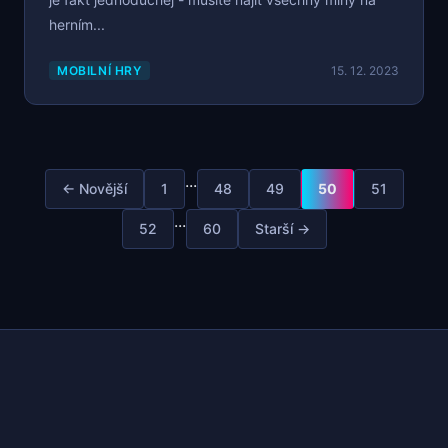
herním...
MOBILNÍ HRY
15. 12. 2023
...
← Novější
1
48
49
50
51
...
52
60
Starší →